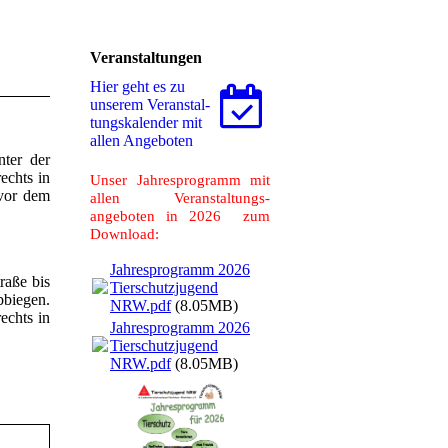
Veranstaltungen
Hier geht es zu
unserem Ver­an­stal­
tungs­ka­len­der mit
allen Angeboten
nter der
echts in
Unser Jahresprogramm mit
 vor dem
allen Veranstaltungs-
angeboten in 2026 zum
Download:
Jahresprogramm 2026
raße bis
Tierschutzjugend
bbiegen.
NRW.pdf
(8.05MB)
echts in
Jahresprogramm 2026
Tierschutzjugend
NRW.pdf
(8.05MB)