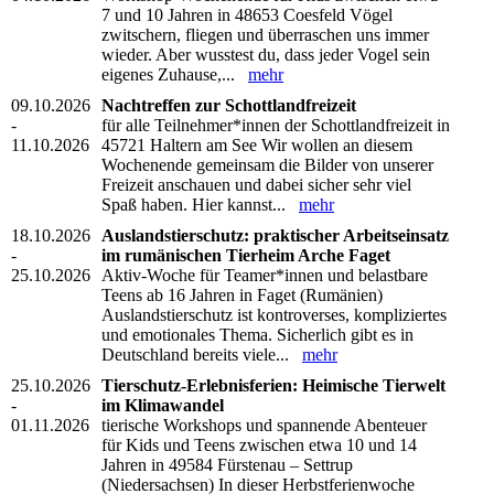
7 und 10 Jahren in 48653 Coesfeld Vögel
zwitschern, fliegen und überraschen uns immer
wieder. Aber wusstest du, dass jeder Vogel sein
eigenes Zuhause,...
mehr
09.10.2026
Nachtreffen zur Schottlandfreizeit
-
für alle Teilnehmer*innen der Schottlandfreizeit in
11.10.2026
45721 Haltern am See Wir wollen an diesem
Wochenende gemeinsam die Bilder von unserer
Freizeit anschauen und dabei sicher sehr viel
Spaß haben. Hier kannst...
mehr
18.10.2026
Auslandstierschutz: praktischer Arbeitseinsatz
-
im rumänischen Tierheim Arche Faget
25.10.2026
Aktiv-Woche für Teamer*innen und belastbare
Teens ab 16 Jahren in Faget (Rumänien)
Auslandstierschutz ist kontroverses, kompliziertes
und emotionales Thema. Sicherlich gibt es in
Deutschland bereits viele...
mehr
25.10.2026
Tierschutz-Erlebnisferien: Heimische Tierwelt
-
im Klimawandel
01.11.2026
tierische Workshops und spannende Abenteuer
für Kids und Teens zwischen etwa 10 und 14
Jahren in 49584 Fürstenau – Settrup
(Niedersachsen) In dieser Herbstferienwoche