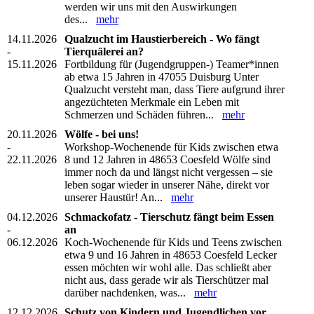
werden wir uns mit den Auswirkungen
des...
mehr
14.11.2026
Qualzucht im Haustierbereich - Wo fängt
-
Tierquälerei an?
15.11.2026
Fortbildung für (Jugendgruppen-) Teamer*innen
ab etwa 15 Jahren in 47055 Duisburg Unter
Qualzucht versteht man, dass Tiere aufgrund ihrer
angezüchteten Merkmale ein Leben mit
Schmerzen und Schäden führen...
mehr
20.11.2026
Wölfe - bei uns!
-
Workshop-Wochenende für Kids zwischen etwa
22.11.2026
8 und 12 Jahren in 48653 Coesfeld Wölfe sind
immer noch da und längst nicht vergessen – sie
leben sogar wieder in unserer Nähe, direkt vor
unserer Haustür! An...
mehr
04.12.2026
Schmackofatz - Tierschutz fängt beim Essen
-
an
06.12.2026
Koch-Wochenende für Kids und Teens zwischen
etwa 9 und 16 Jahren in 48653 Coesfeld Lecker
essen möchten wir wohl alle. Das schließt aber
nicht aus, dass gerade wir als Tierschützer mal
darüber nachdenken, was...
mehr
12.12.2026
Schutz von Kindern und Jugendlichen vor