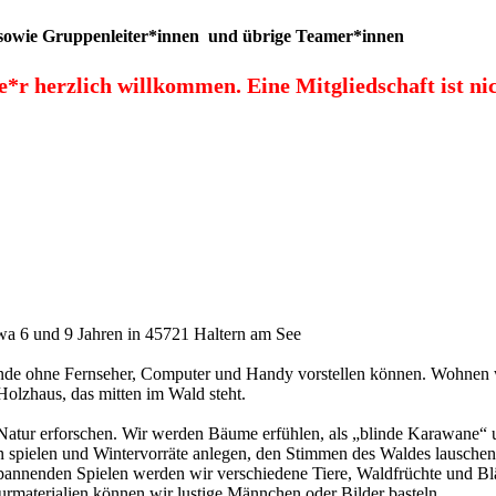
he sowie Gruppenleiter*innen und übrige Teamer*innen
de*r herzlich willkommen.
Eine Mitgliedschaft ist ni
wa 6 und 9 Jahren in 45721 Haltern am See
nende ohne Fernseher, Computer und Handy vorstellen können. Wohnen
Holzhaus, das mitten im Wald steht.
atur erforschen. Wir werden Bäume erfühlen, als „blinde Karawane“ 
 spielen und Wintervorräte anlegen, den Stimmen des Waldes lausche
spannenden Spielen werden wir verschiedene Tiere, Waldfrüchte und Blä
rmaterialien können wir lustige Männchen oder Bilder basteln.