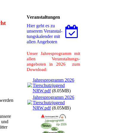
Veranstaltungen
cht
Hier geht es zu
unserem Ver­an­stal­
tungs­ka­len­der mit
allen Angeboten
Unser Jahresprogramm mit
allen Veranstaltungs-
angeboten in 2026 zum
Download:
Jahresprogramm 2026
Tierschutzjugend
NRW.pdf
(8.05MB)
Jahresprogramm 2026
 werden
Tierschutzjugend
NRW.pdf
(8.05MB)
unsere
n und
tter