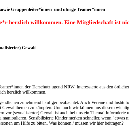
he sowie Gruppenleiter*innen und übrige Teamer*innen
de*r herzlich willkommen.
Eine Mitgliedschaft ist ni
alisierter) Gewalt
eamer*innen der Tierschutzjugend NRW. Interessierte aus den örtliche
lich herzlich willkommen.
gendlichen zunehmend häufiger beobachtet. Auch Vereine und Instituti
mit Gewaltthemen zu kämpfen. Und auch wir können uns diesem wichti
 vor (sexualisierter) Gewalt ist auch bei uns ein Thema! Informierte 
u manipulieren. Sensibilisierte Kinder merken schneller, wenn "etwas n
personen um Hilfe zu bitten. Was können / müssen wir hier beitragen?