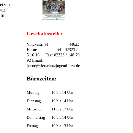
etzen.
wir
 im
Geschäftsstelle:
Vinckestr. 91 44623
Herne Tel.: 02323 /
5 16 16 Fax: 02323 / 148 79
92 Email:
herne@tierschutzjugend-nrw.de
Bürozeiten:
Montag
10 bis 14 Uhr
Dienstag
10 bis 14 Uhr
Mittwoch
11 bis 17 Uhr
Donnerstag
10 bis 14 Uhr
Freitag
10 bis 13 Uhr