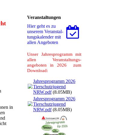
Veranstaltungen
cht
Hier geht es zu
unserem Ver­an­stal­
tungs­ka­len­der mit
allen Angeboten
Unser Jahresprogramm mit
allen Veranstaltungs-
angeboten in 2026 zum
Download:
Jahresprogramm 2026
Tierschutzjugend
n
NRW.pdf
(8.05MB)
Jahresprogramm 2026
Tierschutzjugend
onen in
NRW.pdf
(8.05MB)
gen
und
icht